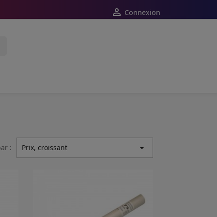

Connexion

ar :
Prix, croissant