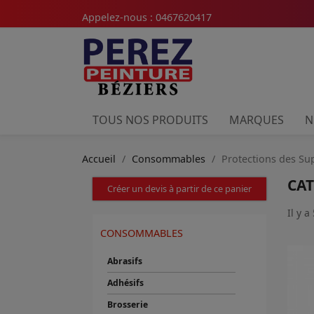
Appelez-nous :
0467620417
TOUS NOS PRODUITS
MARQUES
N
Accueil
Consommables
Protections des Su
CAT
Créer un devis à partir de ce panier
Il y a
CONSOMMABLES
Abrasifs
Adhésifs
Brosserie