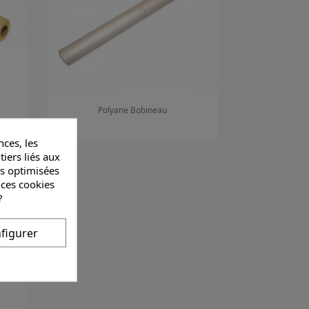
Polyane Bobineau
ces, les
Aperçu rapide

tiers liés aux
és optimisées
 ces cookies
?
figurer