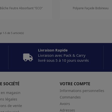
Bâche Feutre Absorbant "ECO"
Polyane Façade Bobineau
Aperçu rapide
Aperçu rapide


e 1-5 de 5 article(s)
Livraison Rapide
Livraison avec Pack & Carry
livré sous 5 à 10 jours ouvrés
E SOCIÉTÉ
VOTRE COMPTE
Informations personnelles
t en magasin
Commandes
ns légales
Avoirs
ions de vente
Adresses