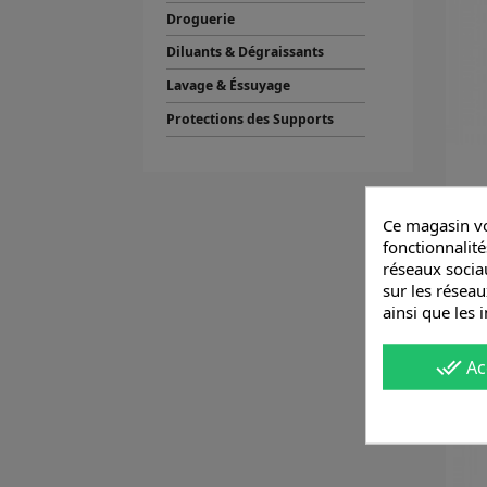
Droguerie
Diluants & Dégraissants
Lavage & Éssuyage
Protections des Supports
Ce magasin vo
fonctionnalité
réseaux sociau
sur les réseau
ainsi que les 
done_all
Ac