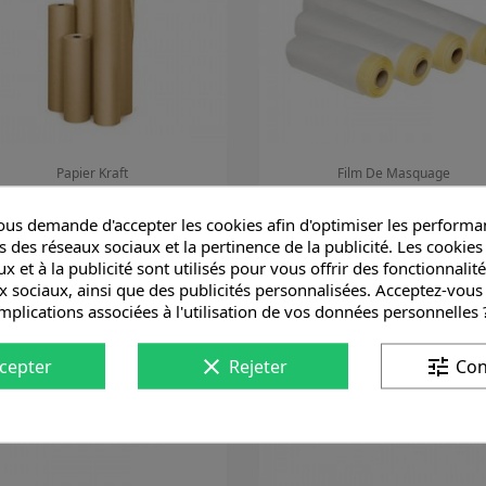
Papier Kraft
Film De Masquage
us demande d'accepter les cookies afin d'optimiser les performan
Aperçu rapide
Aperçu rapide


s des réseaux sociaux et la pertinence de la publicité. Les cookies 
x et à la publicité sont utilisés pour vous offrir des fonctionnalit
x sociaux, ainsi que des publicités personnalisées. Acceptez-vous
implications associées à l'utilisation de vos données personnelles 
clear
tune
cepter
Rejeter
Con