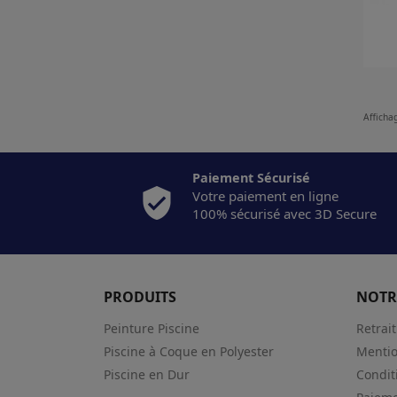
Affichag
Paiement Sécurisé
Votre paiement en ligne
100% sécurisé avec 3D Secure
PRODUITS
NOTR
Peinture Piscine
Retrai
Piscine à Coque en Polyester
Mentio
Piscine en Dur
Condit