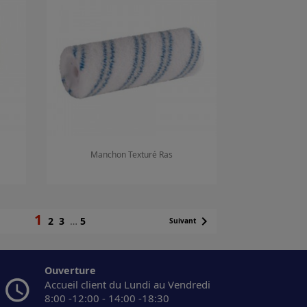
Manchon Texturé Ras
Aperçu rapide

1

2
3
…
5
Suivant
Ouverture
Accueil client du Lundi au Vendredi
8:00 -12:00 - 14:00 -18:30