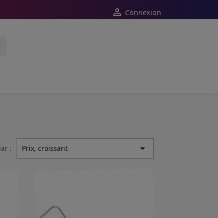

Connexion

ar :
Prix, croissant