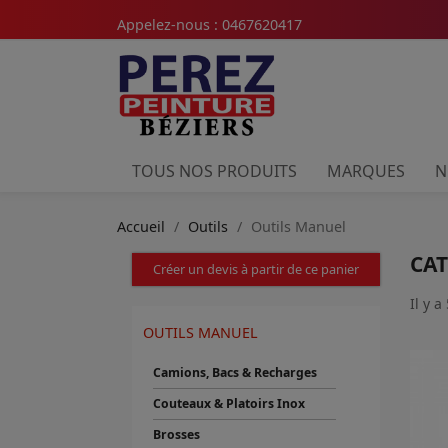
Appelez-nous :
0467620417
TOUS NOS PRODUITS
MARQUES
N
Accueil
Outils
Outils Manuel
CAT
Créer un devis à partir de ce panier
Il y a
OUTILS MANUEL
Camions, Bacs & Recharges
Couteaux & Platoirs Inox
Brosses