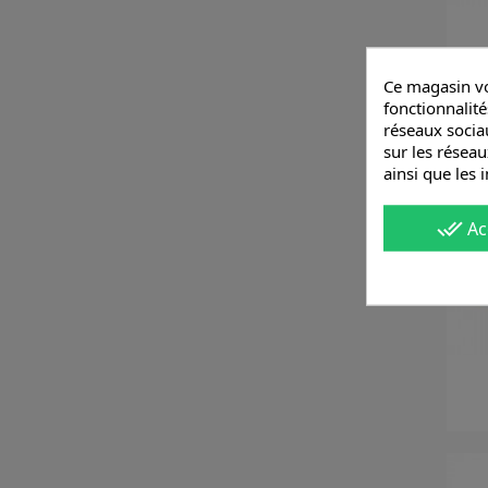
Ce magasin vo
fonctionnalité
réseaux sociau
sur les réseau
ainsi que les 
done_all
Ac