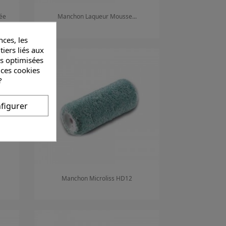
ée
Manchon Laqueur Mousse...
ces, les
Aperçu rapide

tiers liés aux
és optimisées
 ces cookies
?
figurer
Manchon Microliss HD12
Aperçu rapide
