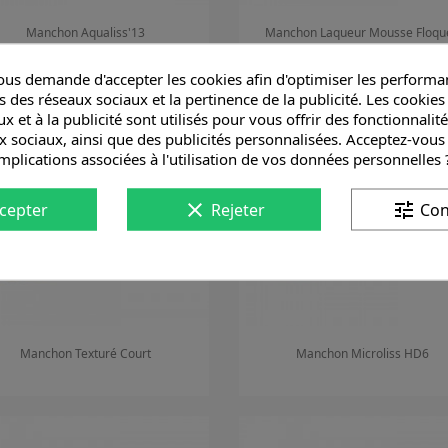
Manchon Aqualiss'13
Manchon Laqueur Mousse Floqu
us demande d'accepter les cookies afin d'optimiser les performan
Aperçu rapide
Aperçu rapide


s des réseaux sociaux et la pertinence de la publicité. Les cookies 
x et à la publicité sont utilisés pour vous offrir des fonctionnalit
x sociaux, ainsi que des publicités personnalisées. Acceptez-vous
implications associées à l'utilisation de vos données personnelles 
clear
tune
cepter
Rejeter
Con
Manchon Texturé Court
Manchon Microliss HD6
Aperçu rapide
Aperçu rapide

