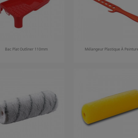
Bac Plat Outliner 110mm
Mélangeur Plastique À Peintur
Aperçu rapide
Aperçu rapide

