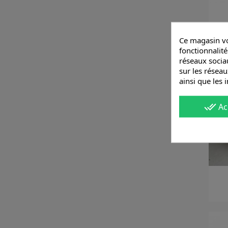
Ce magasin vo
fonctionnalité
réseaux sociau
sur les réseau
ainsi que les 
done_all
Ac