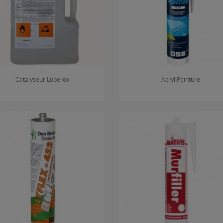
Catalyseur Luperox
Acryl Peinture
Aperçu rapide
Aperçu rapide

