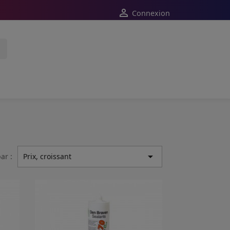

Connexion

ar :
Prix, croissant