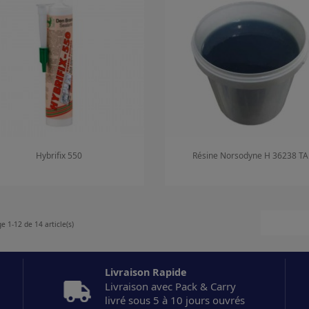
Hybrifix 550
Résine Norsodyne H 36238 TA
Aperçu rapide
Aperçu rapide


e 1-12 de 14 article(s)
Livraison Rapide
Livraison avec Pack & Carry
livré sous 5 à 10 jours ouvrés