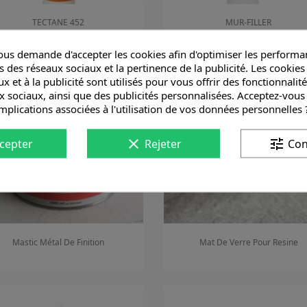
TECTANE 452
MUR-FILLER
us demande d'accepter les cookies afin d'optimiser les performan
Aperçu rapide
Aperçu rapide


s des réseaux sociaux et la pertinence de la publicité. Les cookies 
x et à la publicité sont utilisés pour vous offrir des fonctionnalit
x sociaux, ainsi que des publicités personnalisées. Acceptez-vous
implications associées à l'utilisation de vos données personnelles 
clear
tune
cepter
Rejeter
Con
Mastic Métal De Finition
Mat De Verre Pour Resine
Aperçu rapide
Aperçu rapide

