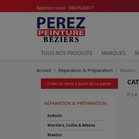
Appelez-nous :
0467620417
TOUS NOS PRODUITS
MARQUES
N
Accueil
Réparation & Préparation
Mastics
CAT
Créer un devis à partir de ce panier
Il y a
RÉPARATION & PRÉPARATION
Enduits
Mortiers, Colles & Bétons
Mastics