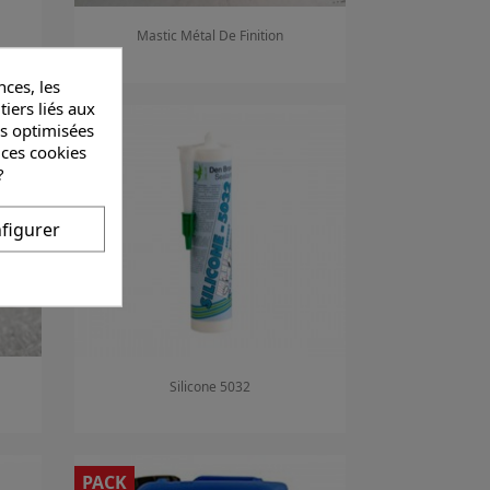
Mastic Métal De Finition
ces, les
Aperçu rapide

tiers liés aux
és optimisées
 ces cookies
?
figurer
Silicone 5032
Aperçu rapide

PACK