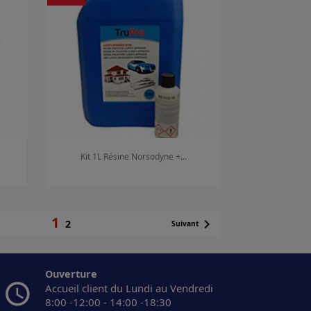
Kit 1L Résine Norsodyne +...
Aperçu rapide

1

2
Suivant
Ouverture
Accueil client du Lundi au Vendredi
8:00 -12:00 - 14:00 -18:30