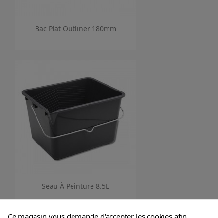
Bac Plat Outliner 180mm
Seau À Peinture 8.5L
Ce magasin vous demande d'accepter les cookies afin