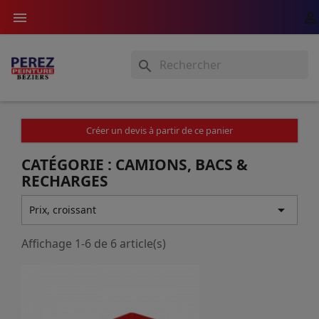



Créer un devis à partir de ce panier
CATÉGORIE : CAMIONS, BACS &
RECHARGES

Prix, croissant
Affichage 1-6 de 6 article(s)