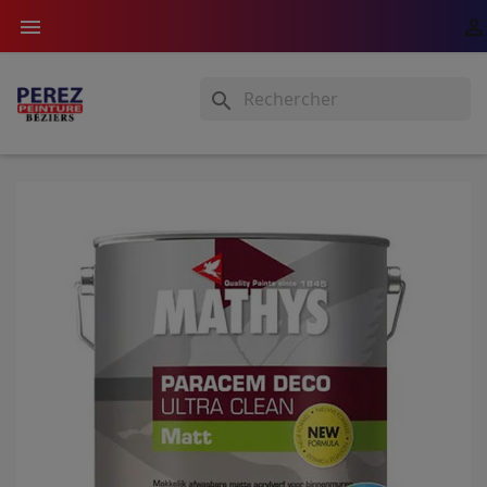


