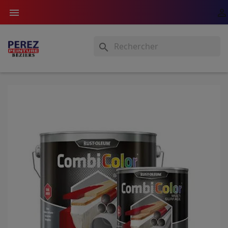


