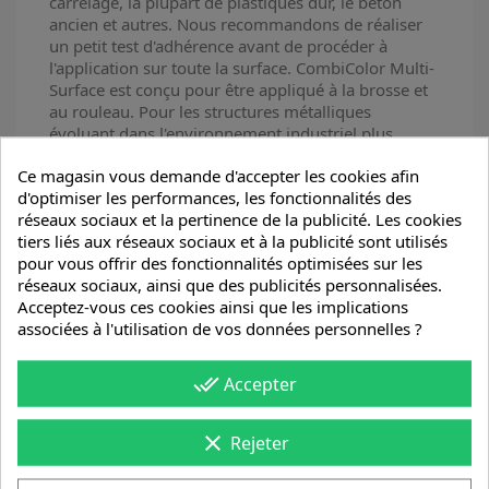
carrelage, la plupart de plastiques dur, le béton
ancien et autres. Nous recommandons de réaliser
un petit test d'adhérence avant de procéder à
l'application sur toute la surface. CombiColor Multi-
Surface est conçu pour être appliqué à la brosse et
au rouleau. Pour les structures métalliques
évoluant dans l'environnement industriel plus
agressif nous recommandons CombiColor Original
Ce magasin vous demande d'accepter les cookies afin
en association avec Rust-Oleum CombiPrimer Anti-
d'optimiser les performances, les fonctionnalités des
Corrosion 3369/3380.
réseaux sociaux et la pertinence de la publicité. Les cookies
tiers liés aux réseaux sociaux et à la publicité sont utilisés
pour vous offrir des fonctionnalités optimisées sur les
réseaux sociaux, ainsi que des publicités personnalisées.
Acceptez-vous ces cookies ainsi que les implications
Détails du produit
Documents joints
associées à l'utilisation de vos données personnelles ?
done_all
Accepter
Référence
7309MSTB
clear
Rejeter
Références spécifiques